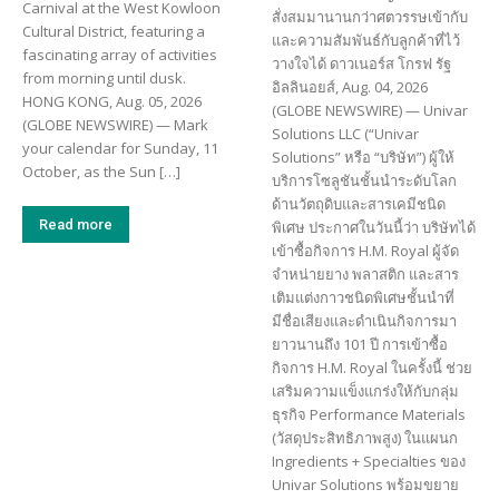
Carnival at the West Kowloon
สั่งสมมานานกว่าศตวรรษเข้ากับ
Cultural District, featuring a
และความสัมพันธ์กับลูกค้าที่ไว้
fascinating array of activities
วางใจได้ ดาวเนอร์ส โกรฟ รัฐ
from morning until dusk.
อิลลินอยส์, Aug. 04, 2026
HONG KONG, Aug. 05, 2026
(GLOBE NEWSWIRE) — Univar
(GLOBE NEWSWIRE) — Mark
Solutions LLC (“Univar
your calendar for Sunday, 11
Solutions” หรือ “บริษัท”) ผู้ให้
October, as the Sun […]
บริการโซลูชันชั้นนำระดับโลก
ด้านวัตถุดิบและสารเคมีชนิด
Read more
พิเศษ ประกาศในวันนี้ว่า บริษัทได้
เข้าซื้อกิจการ H.M. Royal ผู้จัด
จำหน่ายยาง พลาสติก และสาร
เติมแต่งกาวชนิดพิเศษชั้นนำที่
มีชื่อเสียงและดำเนินกิจการมา
ยาวนานถึง 101 ปี การเข้าซื้อ
กิจการ H.M. Royal ในครั้งนี้ ช่วย
เสริมความแข็งแกร่งให้กับกลุ่ม
ธุรกิจ Performance Materials
(วัสดุประสิทธิภาพสูง) ในแผนก
Ingredients + Specialties ของ
Univar Solutions พร้อมขยาย