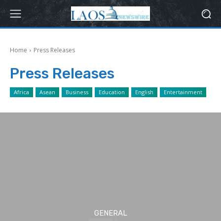
Home
Press Releases
Press Releases
Africa
Asean
Business
Education
English
Entertainment
GENERAL