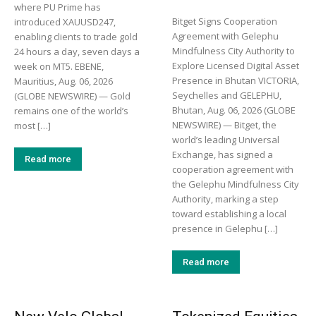
where PU Prime has
Bitget Signs Cooperation
introduced XAUUSD247,
Agreement with Gelephu
enabling clients to trade gold
Mindfulness City Authority to
24 hours a day, seven days a
Explore Licensed Digital Asset
week on MT5. EBENE,
Presence in Bhutan VICTORIA,
Mauritius, Aug. 06, 2026
Seychelles and GELEPHU,
(GLOBE NEWSWIRE) — Gold
Bhutan, Aug. 06, 2026 (GLOBE
remains one of the world’s
NEWSWIRE) — Bitget, the
most […]
world’s leading Universal
Exchange, has signed a
Read more
cooperation agreement with
the Gelephu Mindfulness City
Authority, marking a step
toward establishing a local
presence in Gelephu […]
Read more