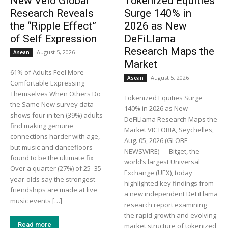
New Velo Global
Tokenized Equities
Research Reveals
Surge 140% in
the “Ripple Effect”
2026 as New
of Self Expression
DeFiLlama
Research Maps the
August 5, 2026
Asean
Market
61% of Adults Feel More
August 5, 2026
Asean
Comfortable Expressing
Themselves When Others Do
Tokenized Equities Surge
the Same New survey data
140% in 2026 as New
shows four in ten (39%) adults
DeFiLlama Research Maps the
find making genuine
Market VICTORIA, Seychelles,
connections harder with age,
Aug. 05, 2026 (GLOBE
but music and dancefloors
NEWSWIRE) — Bitget, the
found to be the ultimate fix
world’s largest Universal
Over a quarter (27%) of 25–35-
Exchange (UEX), today
year-olds say the strongest
highlighted key findings from
friendships are made at live
a new independent DeFiLlama
music events […]
research report examining
the rapid growth and evolving
Read more
market structure of tokenized